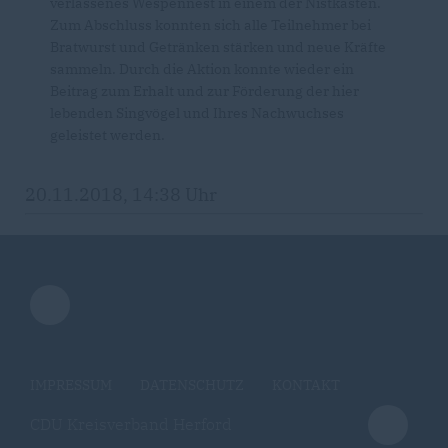
verlassenes Wespennest in einem der Nistkästen.
Zum Abschluss konnten sich alle Teilnehmer bei
Bratwurst und Getränken stärken und neue Kräfte
sammeln. Durch die Aktion konnte wieder ein
Beitrag zum Erhalt und zur Förderung der hier
lebenden Singvögel und Ihres Nachwuchses
geleistet werden.
20.11.2018, 14:38 Uhr
IMPRESSUM
DATENSCHUTZ
KONTAKT
CDU Kreisverband Herford