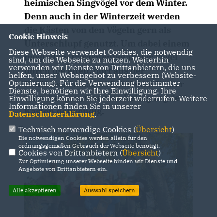
heimischen Singvögel vor dem Winter.
Denn auch in der Winterzeit werden
die Kästen von den Vögeln gern als
Cookie Hinweis
Unterschlupf genutzt. Um dabei einem
Diese Webseite verwendet Cookies, die notwendig
möglichen Parasitenbefall der Vögel
sind, um die Webseite zu nutzen. Weiterhin
verwenden wir Dienste von Drittanbietern, die uns
durch die alten, dort aus der
helfen, unser Webangebot zu verbessern (Website-
Optmierung). Für die Verwendung bestimmter
Brutsaison noch vorhandenen Nester
Dienste, benötigen wir Ihre Einwilligung. Ihre
vorzubeugen, war eine Reinigung der
Einwilligung können Sie jederzeit widerrufen. Weitere
Informationen finden Sie in unserer
Kästen notwendig.
Datenschutzerklärung
.
Technisch notwendige Cookies (
Übersicht
)
Die notwendigen Cookies werden allein für den
ordnungsgemäßen Gebrauch der Webseite benötigt.
Cookies von Drittanbietern (
Übersicht
)
Zur Optimierung unserer Webseite binden wir Dienste und
Angebote von Drittanbietern ein.
Alle akzeptieren
Auswahl speichern