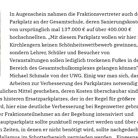
In Augenschein nahmen die Fraktionsvertreter auch 
Parkplatz an der Gesamtschule, deren Sanierungskost
von ursprünglich mal 137.000 € auf über 400.000
hochschnellten. „Mit diesem Parkplatz wollen wir hier 
Kirchlengern keinen Schönheitswettbewerb gewinnen,
sondern Lehrer, Schüler und Besucher von
Veranstaltungen sollen lediglich trockenen Fußes in d
Bereich des Gesamtschulkomplexes gelangen können“,
Michael Schmale von der UWG. Einig war man sich, da
Arbeiten zur Verbesserung des Parkplatzes notwendig
aulichen Mittel geschehen, deren Kosten überschaubar sind
s hinteren Ersatzparkplatzes, der in der Regel für größere
rd, hier eine deutliche Verbesserung bei Regenwetter gebra
er Fraktionsteilnehmer an der Begehung intensiviert und
Hauptparkplatz sollte punktuell repariert werden und über 
 Zeiten, in denen er nicht benötigt wird, sollte nachgedac
alismus im Schotterbereich vermieden werden. „Eingespa