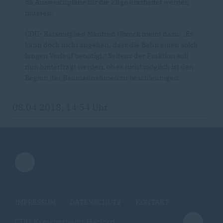
da Ausweichpläne für die Züge erarbeitet werden
müssen.
CDU- Ratsmitglied Manfred Obrock meint dazu: „Es
kann doch nicht angehen, dass die Bahn einen solch
langen Vorlauf benötigt.“ Seitens der Fraktion soll
nun hinterfragt werden, ob es nicht möglich ist den
Beginn der Baumaßnahmen zu beschleunigen.
08.04.2018, 14:54 Uhr
IMPRESSUM
DATENSCHUTZ
KONTAKT
CDU Kreisverband Herford