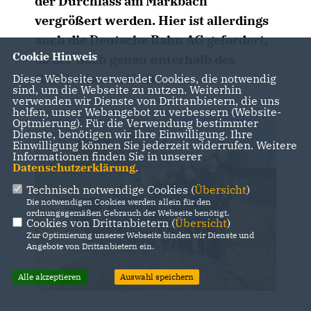
der Durchlass am Markbach
vergrößert werden. Hier ist allerdings
auch die Deutsche Bahn AG gefordert,
Cookie Hinweis
da der Bach genau unterhalb des
Gleisbettes verläuft.
Diese Webseite verwendet Cookies, die notwendig
sind, um die Webseite zu nutzen. Weiterhin
verwenden wir Dienste von Drittanbietern, die uns
helfen, unser Webangebot zu verbessern (Website-
Optmierung). Für die Verwendung bestimmter
Dienste, benötigen wir Ihre Einwilligung. Ihre
Einwilligung können Sie jederzeit widerrufen. Weitere
Informationen finden Sie in unserer
Datenschutzerklärung
.
Technisch notwendige Cookies (
Übersicht
)
Die notwendigen Cookies werden allein für den
ordnungsgemäßen Gebrauch der Webseite benötigt.
Cookies von Drittanbietern (
Übersicht
)
Zur Optimierung unserer Webseite binden wir Dienste und
Angebote von Drittanbietern ein.
Alle akzeptieren
Auswahl speichern