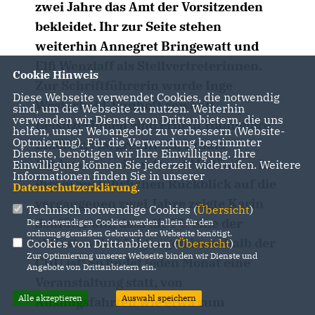
zwei Jahre das Amt der Vorsitzenden
bekleidet. Ihr zur Seite stehen
weiterhin Annegret Bringewatt und
Elfi Wenzlaff als Stellvertreterinnen.
Cookie Hinweis
Zur Schriftführerin wurde Inge
Diese Webseite verwendet Cookies, die notwendig
Westerhold-Funhoff gewählt.
sind, um die Webseite zu nutzen. Weiterhin
verwenden wir Dienste von Drittanbietern, die uns
Beisitzerinnen sind erneut Hannelore
helfen, unser Webangebot zu verbessern (Website-
Optmierung). Für die Verwendung bestimmter
Eikötter, Margret Klein, Ursula
Dienste, benötigen wir Ihre Einwilligung. Ihre
Pohlmann und Irmtraud Mailänder. In
Einwilligung können Sie jederzeit widerrufen. Weitere
Informationen finden Sie in unserer
ihrem ausführlichen Rückblick auf die
Datenschutzerklärung
.
vergangenen zwei Jahre zeigte Karin
Technisch notwendige Cookies (
Übersicht
)
Schlüter auf, dass die FU eine der
Die notwendigen Cookies werden allein für den
ordnungsgemäßen Gebrauch der Webseite benötigt.
aktivsten Vereinigungen innerhalb der
Cookies von Drittanbietern (
Übersicht
)
Zur Optimierung unserer Webseite binden wir Dienste und
CDU ist: So findet jeden Monat eine
Angebote von Drittanbietern ein.
Veranstaltung statt, von
Alle akzeptieren
Auswahl speichern
Ausflugsfahrten wie etwa zum