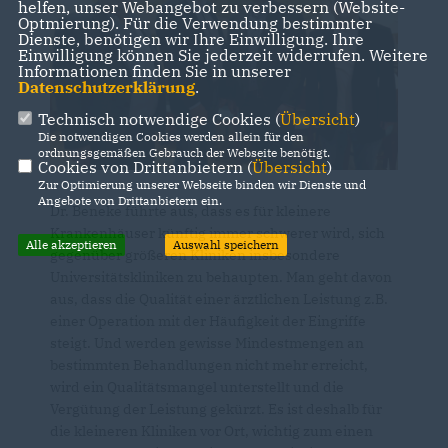
helfen, unser Webangebot zu verbessern (Website-
Optmierung). Für die Verwendung bestimmter
Dienste, benötigen wir Ihre Einwilligung. Ihre
Einwilligung können Sie jederzeit widerrufen. Weitere
Informationen finden Sie in unserer
Datenschutzerklärung
.
Technisch notwendige Cookies (
Übersicht
)
Die notwendigen Cookies werden allein für den
ordnungsgemäßen Gebrauch der Webseite benötigt.
Cookies von Drittanbietern (
Übersicht
)
Zur Optimierung unserer Webseite binden wir Dienste und
Angebote von Drittanbietern ein.
Dr. Beneke führte aus, dass es für kleinere
Krankenhäuser künftig immer schwerer wird, sich
Alle akzeptieren
Auswahl speichern
gegenüber größeren Kliniken insbesondere
Universitätskliniken zu behaupten. Man geht davon
aus, dass die Qualität einer ärztlichen Leistung z.B.
einer Operation mit der Häufigkeit der Eingriffe
steigt. Und werden gewisse Mindestmengen an
bestimmten Behandlungen nicht mehr erreicht,
wird ein Qualitätsmangel unterstellt und die
Vergütung der Leistung gekürzt. Es ist deshalb für
die kleineren Kliniken vor Ort, wichtig zum einen