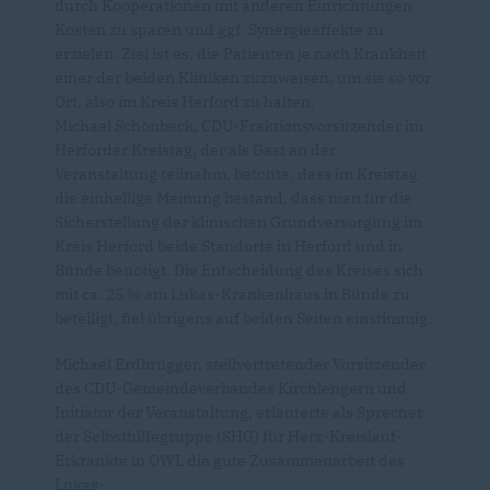
durch Kooperationen mit anderen Einrichtungen
Kosten zu sparen und ggf. Synergieeffekte zu
erzielen. Ziel ist es, die Patienten je nach Krankheit
einer der beiden Kliniken zuzuweisen, um sie so vor
Ort, also im Kreis Herford zu halten.
Michael Schönbeck, CDU-Fraktionsvorsitzender im
Herforder Kreistag, der als Gast an der
Veranstaltung teilnahm, betonte, dass im Kreistag
die einhellige Meinung bestand, dass man für die
Sicherstellung der klinischen Grundversorgung im
Kreis Herford beide Standorte in Herford und in
Bünde benötigt. Die Entscheidung des Kreises sich
mit ca. 25 % am Lukas-Krankenhaus in Bünde zu
beteiligt, fiel übrigens auf beiden Seiten einstimmig.
Michael Erdbrügger, stellvertretender Vorsitzender
des CDU-Gemeindeverbandes Kirchlengern und
Initiator der Veranstaltung, erläuterte als Sprecher
der Selbsthilfegruppe (SHG) für Herz-Kreislauf-
Erkrankte in OWL die gute Zusammenarbeit des
Lukas-