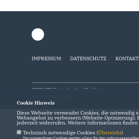
IMPRESSUM
DATENSCHUTZ
KONTAKT
@2026 CDU Gemeindeverband Kirchlengern
Alle Rechte vorbehalten.
Cookie Hinweis
Diese Webseite verwendet Cookies, die notwendig si
Webangebot zu verbessern (Website-Optmierung). Fü
jederzeit widerrufen. Weitere Informationen finden
Technisch notwendige Cookies (
Übersicht
)
Die notwendigen Cookies werden allein für den ordnungsgemäßen 